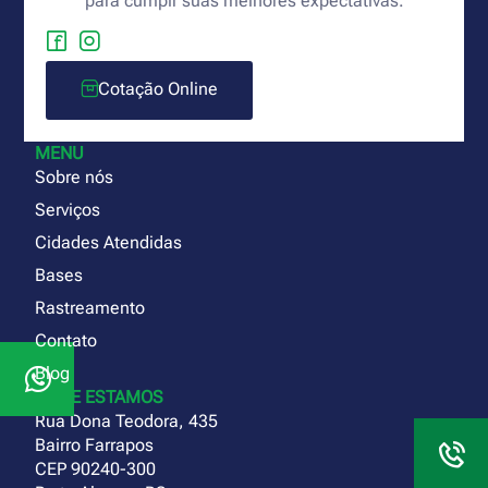
para cumpir suas melhores expectativas.
Cotação Online
MENU
Sobre nós
Serviços
Cidades Atendidas
Bases
Rastreamento
Contato
Blog
ONDE ESTAMOS
Rua Dona Teodora, 435
Bairro Farrapos
CEP 90240-300