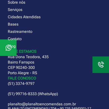
Sobre nós
Serviços
Cidades Atendidas
Bases
Rastreamento
Contato
Blog
ONDE ESTAMOS
Rua Dona Teodora, 435
Bairro Farrapos
CEP 90240-300
Porto Alegre - RS
FALE CONOSCO
(51) 3374-9797
(51) 99716-8333 (WhatsApp)
planalto@planaltoencomendas.com.br
PLANALTO ENCOMENDAS LTDA – 90.735.549/0001-17.