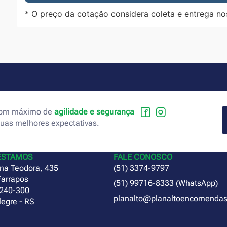
* O preço da cotação considera coleta e entrega no
 com máximo de
agilidade e segurança
suas melhores expectativas.
ESTAMOS
FALE CONOSCO
na Teodora, 435
(51) 3374-9797
Farrapos
(51) 99716-8333 (WhatsApp)
240-300
planalto@planaltoencomendas
legre - RS