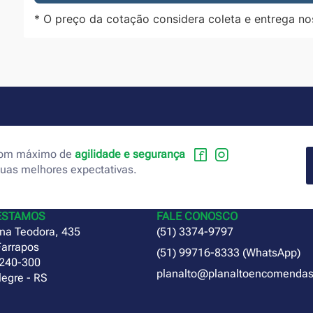
* O preço da cotação considera coleta e entrega no
 com máximo de
agilidade e segurança
suas melhores expectativas.
ESTAMOS
FALE CONOSCO
na Teodora, 435
(51) 3374-9797
Farrapos
(51) 99716-8333 (WhatsApp)
240-300
planalto@planaltoencomendas
legre - RS