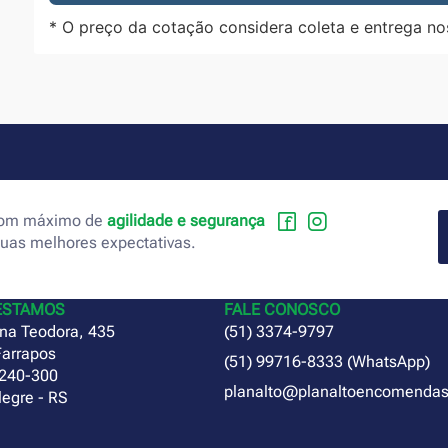
* O preço da cotação considera coleta e entrega no
 com máximo de
agilidade e segurança
suas melhores expectativas.
ESTAMOS
FALE CONOSCO
na Teodora, 435
(51) 3374-9797
Farrapos
(51) 99716-8333 (WhatsApp)
240-300
planalto@planaltoencomendas
legre - RS