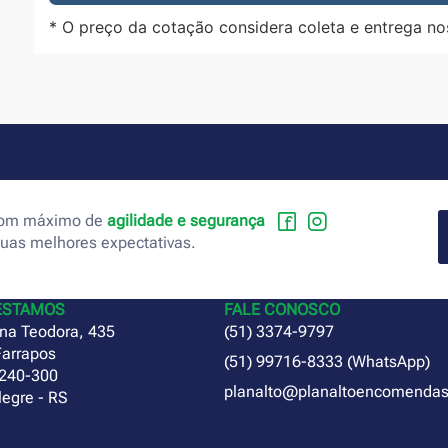
* O preço da cotação considera coleta e entrega no
 com máximo de
agilidade e segurança
suas melhores expectativas.
ESTAMOS
FALE CONOSCO
na Teodora, 435
(51) 3374-9797
Farrapos
(51) 99716-8333 (WhatsApp)
240-300
planalto@planaltoencomendas
legre - RS