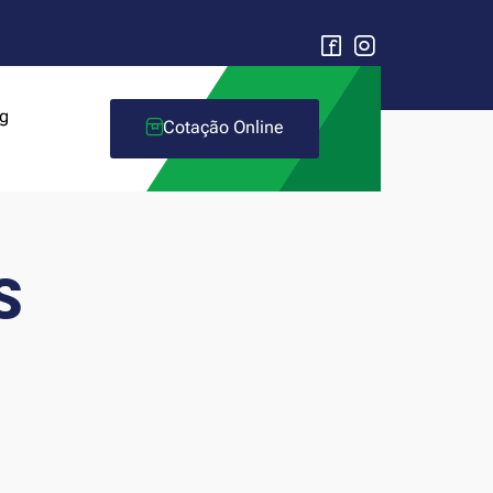
g
Cotação Online
S