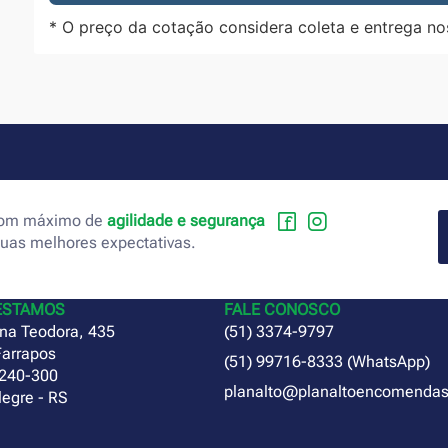
* O preço da cotação considera coleta e entrega no
 com máximo de
agilidade e segurança
suas melhores expectativas.
ESTAMOS
FALE CONOSCO
na Teodora, 435
(51) 3374-9797
Farrapos
(51) 99716-8333 (WhatsApp)
240-300
planalto@planaltoencomendas
legre - RS