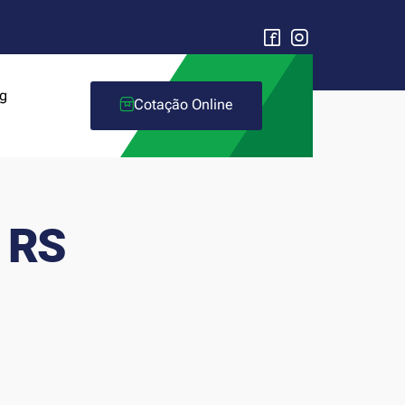
g
Cotação Online
 RS