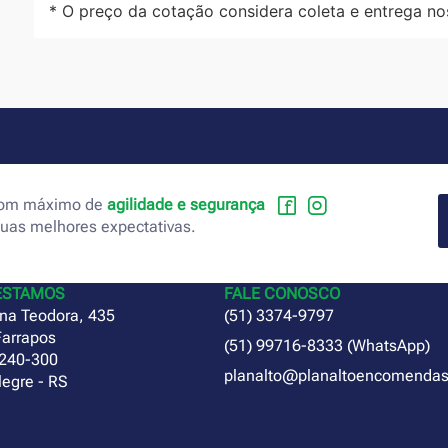
* O preço da cotação considera coleta e entrega no
 com máximo de
agilidade e segurança
suas melhores expectativas.
ESTAMOS
FALE CONOSCO
na Teodora, 435
(51) 3374-9797
Farrapos
(51) 99716-8333 (WhatsApp)
240-300
planalto@planaltoencomendas
legre - RS