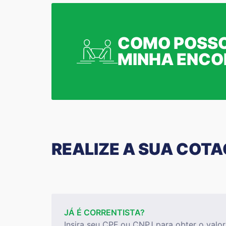
COMO POSSO
MINHA ENC
REALIZE A SUA COT
JÁ É CORRENTISTA?
Insira seu CPF ou CNPJ para obter o valor