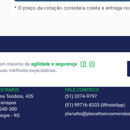
* O preço da cotação considera coleta e entrega no
 com máximo de
agilidade e segurança
suas melhores expectativas.
ESTAMOS
FALE CONOSCO
na Teodora, 435
(51) 3374-9797
Farrapos
(51) 99716-8333 (WhatsApp)
240-300
planalto@planaltoencomendas
legre - RS