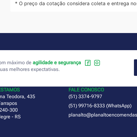
* O preço da cotação considera coleta e entrega no
 com máximo de
agilidade e segurança
suas melhores expectativas.
ESTAMOS
FALE CONOSCO
na Teodora, 435
(51) 3374-9797
Farrapos
(51) 99716-8333 (WhatsApp)
240-300
planalto@planaltoencomendas
legre - RS