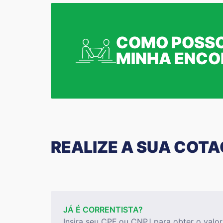
COMO POSSO
MINHA ENC
REALIZE A SUA COT
JÁ É CORRENTISTA?
Insira seu CPF ou CNPJ para obter o valor