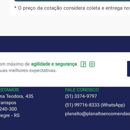
* O preço da cotação considera coleta e entrega no
 com máximo de
agilidade e segurança
suas melhores expectativas.
ESTAMOS
FALE CONOSCO
na Teodora, 435
(51) 3374-9797
Farrapos
(51) 99716-8333 (WhatsApp)
240-300
planalto@planaltoencomendas
legre - RS