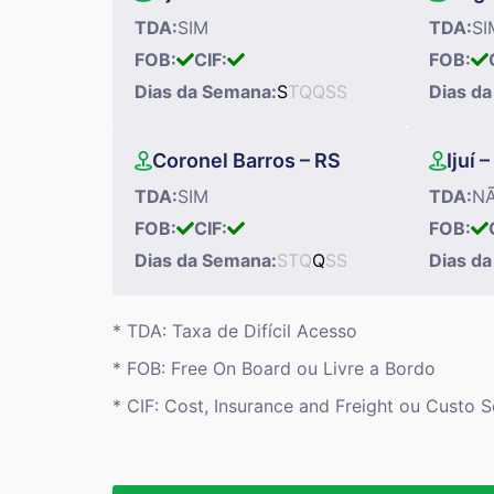
TDA:
SIM
TDA:
SI
FOB:
CIF:
FOB:
Dias da Semana:
S
T
Q
Q
S
S
Dias d
Coronel Barros – RS
Ijuí 
TDA:
SIM
TDA:
N
FOB:
CIF:
FOB:
Dias da Semana:
S
T
Q
Q
S
S
Dias d
* TDA: Taxa de Difícil Acesso
* FOB: Free On Board ou Livre a Bordo
* CIF: Cost, Insurance and Freight ou Custo 