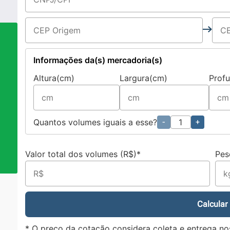
Informações da(s) mercadoria(s)
Altura(cm)
Largura(cm)
Prof
a
Quantos volumes iguais a esse?
-
+
Valor total dos volumes (R$)*
Pes
Calcular
* O preço da cotação considera coleta e entrega no