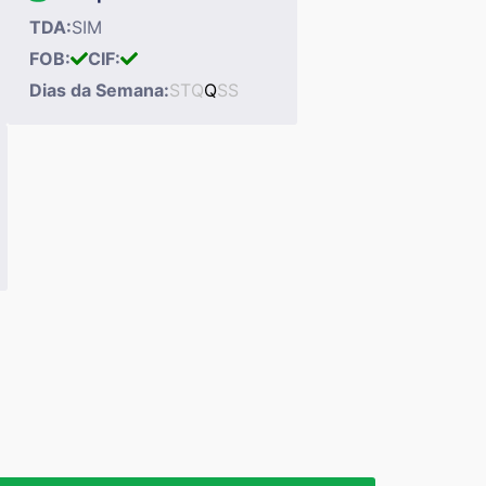
TDA:
SIM
FOB:
CIF:
Dias da Semana:
S
T
Q
Q
S
S