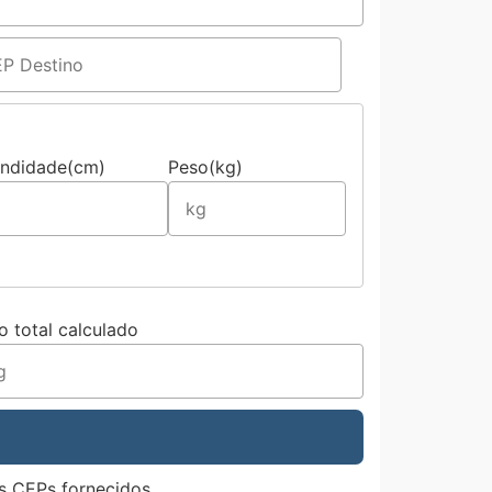
undidade(cm)
Peso(kg)
o total calculado
s CEPs fornecidos.