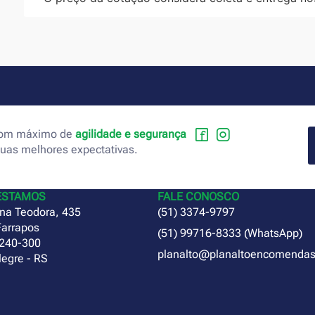
 com máximo de
agilidade e segurança
suas melhores expectativas.
ESTAMOS
FALE CONOSCO
na Teodora, 435
(51) 3374-9797
Farrapos
(51) 99716-8333 (WhatsApp)
240-300
planalto@planaltoencomendas
legre - RS