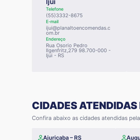
Ijui
Telefone
(55)3332-8675
E-mail
ijui@planaltoencomendas.c
om.br
Endereço
Rua Osorio Pedro
Ilgenfritz,279 98.700-000 -
Ijui - RS
CIDADES ATENDIDAS 
Confira abaixo as cidades atendidas pela 
Ajuricaba – RS
Augu