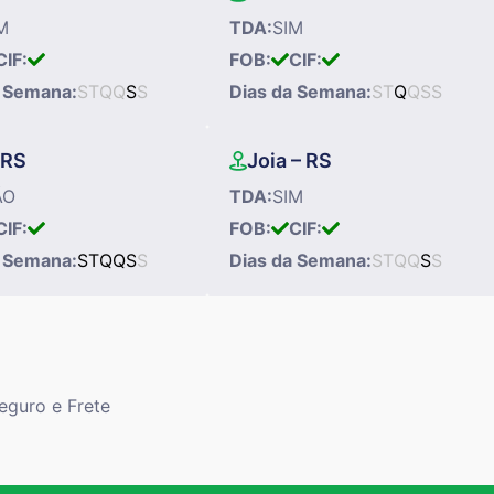
M
TDA:
SIM
CIF:
FOB:
CIF:
a Semana:
S
T
Q
Q
S
S
Dias da Semana:
S
T
Q
Q
S
S
– RS
Joia – RS
ÃO
TDA:
SIM
CIF:
FOB:
CIF:
a Semana:
S
T
Q
Q
S
S
Dias da Semana:
S
T
Q
Q
S
S
Seguro e Frete