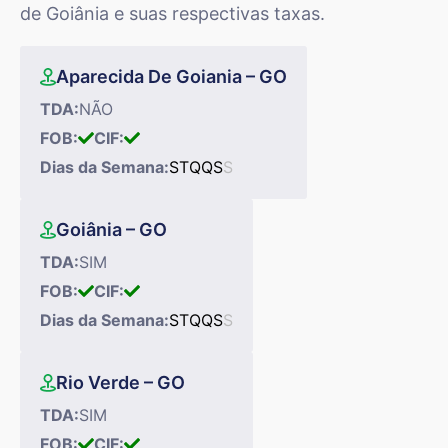
de Goiânia e suas respectivas taxas.
Aparecida De Goiania – GO
TDA:
NÃO
FOB:
CIF:
Dias da Semana:
S
T
Q
Q
S
S
Goiânia – GO
TDA:
SIM
FOB:
CIF:
Dias da Semana:
S
T
Q
Q
S
S
Rio Verde – GO
TDA:
SIM
FOB:
CIF: