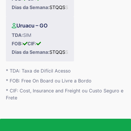
Dias da Semana:
S
T
Q
Q
S
S
Uruacu – GO
TDA:
SIM
FOB:
CIF:
Dias da Semana:
S
T
Q
Q
S
S
* TDA: Taxa de Difícil Acesso
* FOB: Free On Board ou Livre a Bordo
* CIF: Cost, Insurance and Freight ou Custo Seguro e
Frete