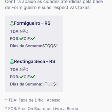
Confira abaixo as cidades atendidas pela base
de Formigueiro e suas respectivas taxas.
Formigueiro – RS
TDA:
NÃO
FOB:
CIF:
Dias da Semana:
S
T
Q
Q
S
S
Restinga Seca – RS
TDA:
NÃO
FOB:
CIF:
Dias da Semana:
S
T
Q
Q
S
S
* TDA: Taxa de Difícil Acesso
* FOB: Free On Board ou Livre a Bordo