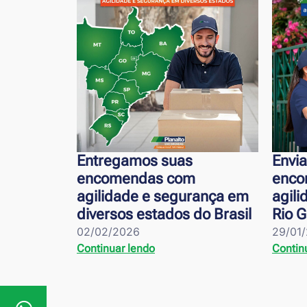
suas
Enviamos suas
 com
encomendas com
segurança em
agilidade e segurança para
ados do Brasil
Rio Grande/RS
29/01/2026
Continuar lendo