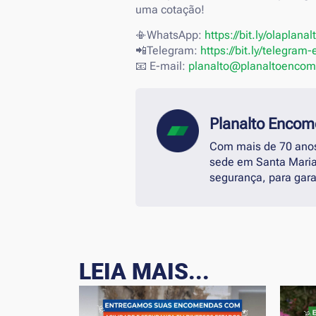
uma cotação!
📳WhatsApp:
https://bit.ly/olaplanal
📲Telegram:
https://bit.ly/telegra
📧 E-mail:
planalto@planaltoenco
Planalto Enco
Com mais de 70 anos
sede em Santa Maria
segurança, para gara
LEIA MAIS...