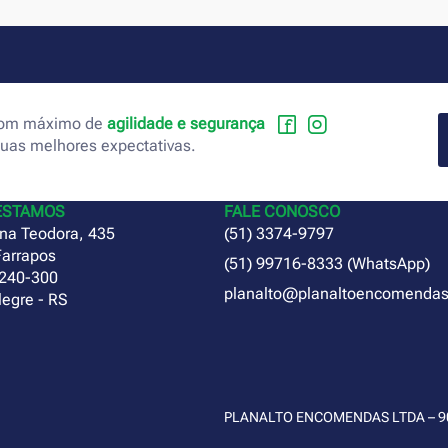
 com máximo de
agilidade e segurança
suas melhores expectativas.
ESTAMOS
FALE CONOSCO
na Teodora, 435
(51) 3374-9797
Farrapos
(51) 99716-8333 (WhatsApp)
240-300
planalto@planaltoencomendas
legre - RS
PLANALTO ENCOMENDAS LTDA – 90