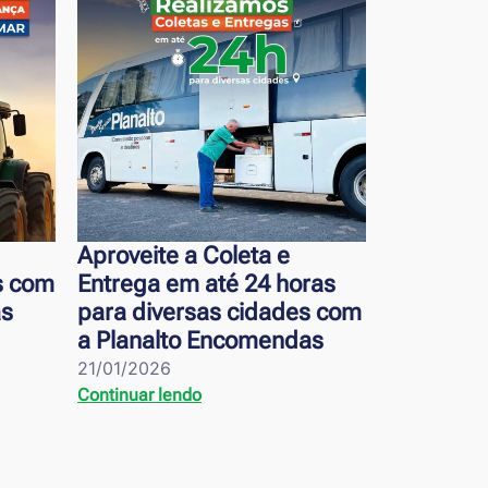
a e
Entregamos suas
Envi
4 horas
encomendas com
enc
idades com
agilidade e segurança em
agil
mendas
diversos estados do Brasil
Rio 
02/02/2026
29/01
Continuar lendo
Conti